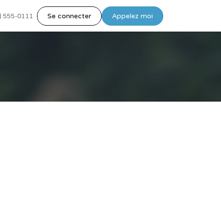
Se connecter
Appelez moi
) 555-0111