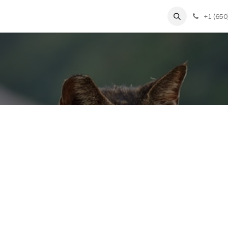
cueil
Services
Tarifs
À propos
Contact
+1 (650